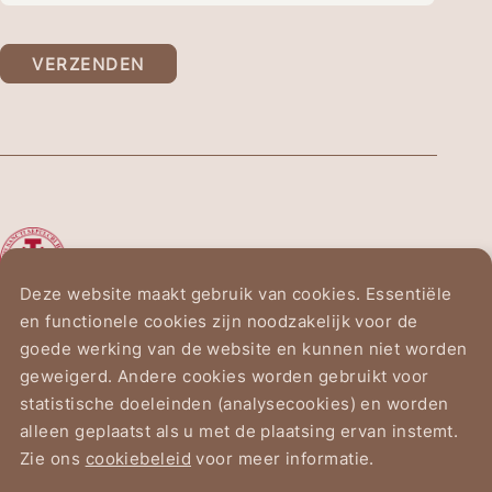
Audoore © Belgische Landscommanderij -
Ridderorde van het Heilig Graf van
VERZENDEN
Jeruzalem
De Ridderorde van het
Heilig Graf van Jeruzalem
Deze website maakt gebruik van cookies. Essentiële
en functionele cookies zijn noodzakelijk voor de
Vogelzanglaan 2
goede werking van de website en kunnen niet worden
1150 Brussel
geweigerd. Andere cookies worden gebruikt voor
statistische doeleinden (analysecookies) en worden
alleen geplaatst als u met de plaatsing ervan instemt.
Zie ons
cookiebeleid
voor meer informatie.