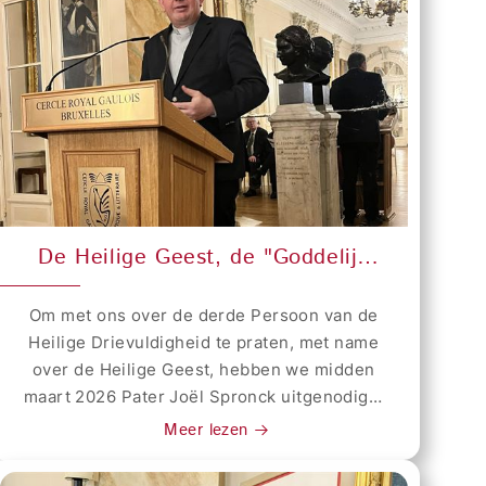
De Heilige Geest, de "Goddelijk
miskende"?
Om met ons over de derde Persoon van de
Heilige Drievuldigheid te praten, met name
over de Heilige Geest, hebben we midden
maart 2026 Pater Joël Spronck uitgenodigd.
Sinds 2019 is P. Spronck Rector van het
Meer lezen
Franstalige Grootseminarie van België. Hij is
afgestudeerd in de Filosofie (UCL Leuven)