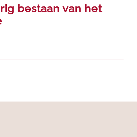
g bestaan ​​van het
ë