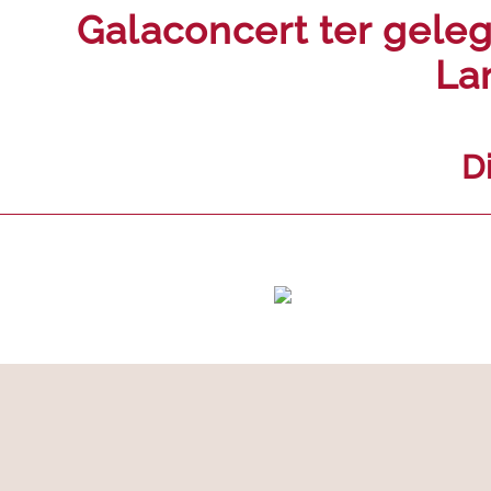
Galaconcert ter geleg
La
D