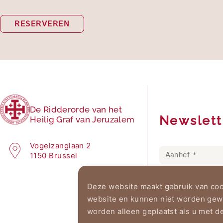
RESERVEREN
De Ridderorde van het
Newslett
Heilig Graf van Jeruzalem
Vogelzanglaan 2
1150 Brussel
Deze website maakt gebruik van cook
website en kunnen niet worden gewe
worden alleen geplaatst als u met d