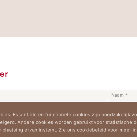
er
ies. Essentiële en functionele cookies zijn noodzakelijk 
igerd. Andere cookies worden gebruikt voor statistische d
e plaatsing ervan instemt. Zie ons
cookiebeleid
voor meer in